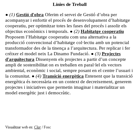
Línies de Treball
Gestió d'obra
Oferim el servei de Gestió d’obra per
acompanyar i enfortir el procés de desenvolupament d’habitatge
cooperatiu, per optimitzar totes les fases del procés i assolir els
objectius econòmics i temporals.
Habitatge cooperatiu
Proposem l’Habitatge cooperatiu com una alternativa a la
producció convencional d’habitatge col·lectiu amb un potencial
transformador des de la tinença a l’arquitectura. Per replicar i fer
créixer el model neix La Dinamo Fundació.
Projectes
d'arquitectura
Dissenyem els projectes a partir d’un concepte
ampli de sostenibilitat on es treballen en paral·lel els vectors
ambiental, econòmic i social, sempre posant en el centre l’usuari i
la comunitat.
Transició energètica
Entenent que la transició
energètica és necessària en un context de decreixement, generem
projectes i iniciatives que permetin imaginar i materialitzar un
model energètic just i democràtic.
Visualitzar web en:
Clar
/
Fosc