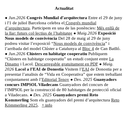
Actualitat
●
Jun.2026
Congrés Mundial d’arquitectura
Entre el 29 de juny
i l'1 de juliol Barcelona celebra el
Congrés mundial
d’arquitectura
. Participem en una de las ponències:
Més enllà de
la llar: futurs col·lectius de l’habitatge
●
Maig.2026
Exposició
Nous models de convivència
Del 28 de maig al 29 de juny
podreu visitar l’exposició “
Nous models de convivència
” i
l’arribada del model Clúster a Catalunya al
Bloc 4
de Can Batlló.
●
Jun.2026
Clústers en habitatge cooperatiu
Publiquem
“Clústers en habitatge cooperatiu” un estudi conjunt entre
La
Dinamo
i Lacol.
Descarregable gratuitament en PDF
●
Maig.
2026
Lacol a l’EAI de Donostia
Visitem l’
EAI
de Donostia per a
presentar l’analisis de “Vida en Cooperativa” que estem treballant
conjuntament amb l’
Editorial
Tenov
●
Des. 2025
Guanyadors
concurs IMPSOL Viladecans
Guanyadors del concurs de
l’IMPSOL per la construcció de 80 habitatges de protecció oficial
a Viladecans.
●
Des. 2025
Guanyadors premi Reto
Kommerling
Som els guanyadors del premi d’arquitectura
Reto
Kömmerling
2025
.
+ info