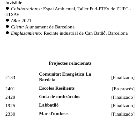
Invisible
Colaboradores:
Espai Ambiental, Taller Pud-PTEx de l’UPC -
ETSAV
Año:
2021
Client:
Ajuntament de Barcelona
Emplazamiento:
Recinte industrial de Can Batlló, Barcelona
Projectes relacionats
Comunitat Energètica La
2133
[
Finalizado
]
Bordeta
Escoles Resilients
2401
[
En procés
]
Guia de ombráculos
2429
[
Finalizado
]
Labbatlló
1925
[
Finalizado
]
Mar d'ombres
2330
[
Finalizado
]