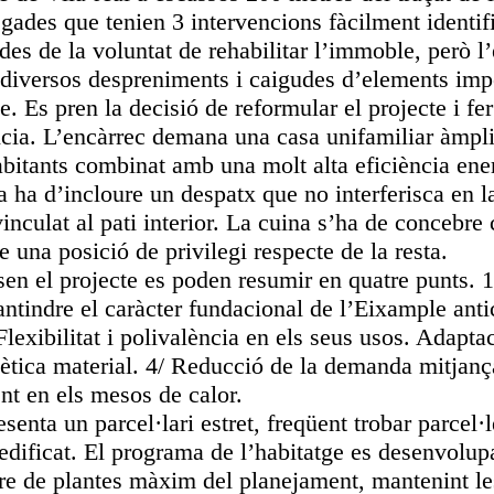
egades que tenien 3 intervencions fàcilment identif
des de la voluntat de rehabilitar l’immoble, però l
 diversos despreniments i caigudes d’elements impo
e. Es pren la decisió de reformular el projecte i f
ència. L’encàrrec demana una casa unifamiliar àmpl
bitants combinat amb una molt alta eficiència energ
 ha d’incloure un despatx que no interferisca en la
vinculat al pati interior. La cuina s’ha de concebr
re una posició de privilegi respecte de la resta.
sen el projecte es poden resumir en quatre punts. 
antindre el caràcter fundacional de l’Eixample antic
lexibilitat i polivalència en els seus usos. Adapta
ètica material. 4/ Reducció de la demanda mitjança
nt en els mesos de calor.
esenta un parcel·lari estret, freqüent trobar parce
edificat. El programa de l’habitatge es desenvolup
re de plantes màxim del planejament, mantenint les