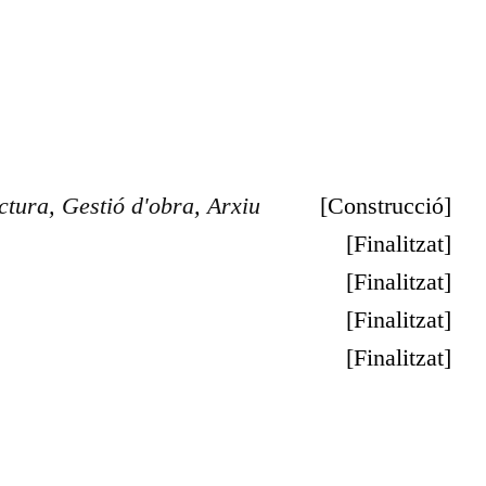
ectura
,
Gestió d'obra
,
Arxiu
[
Construcció
]
[
Finalitzat
]
[
Finalitzat
]
[
Finalitzat
]
[
Finalitzat
]