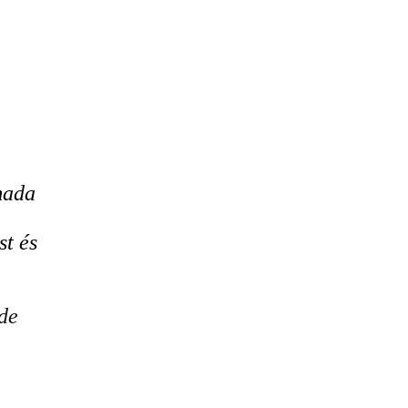
mada
st és
 de