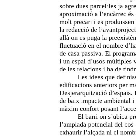
sobre dues parcel·les ja agr
aproximació a l’encàrrec és 
molt precari i es produïssen
la redacció de l’avantproject
allà on es puga la preexist
fluctuació en el nombre d’ha
de casa passiva. El programa
i un espai d’usos múltiples 
de les relacions i ha de tind
Les idees que definis
edificacions anteriors per m
Desjerarquització d’espais. F
de baix impacte ambiental i 
màxim confort posant l’acce
El barri on s’ubica pr
l’amplada potencial del cos 
exhaurir l’alçada ni el nomb