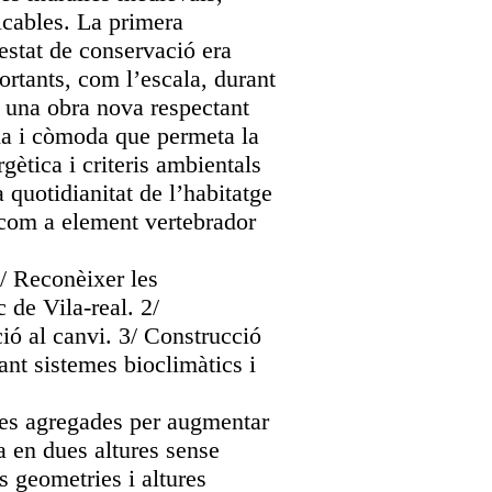
icables. La primera
’estat de conservació era
rtants, com l’escala, durant
er una obra nova respectant
ia i còmoda que permeta la
ètica i criteris ambientals
 quotidianitat de l’habitatge
e com a element vertebrador
1/ Reconèixer les
 de Vila-real. 2/
ció al canvi. 3/ Construcció
nt sistemes bioclimàtics i
l·les agregades per augmentar
a en dues altures sense
 geometries i altures