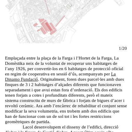
1/20
Emplaçada entre la plaça de la Farga i l’Hortet de la Farga, La
Domèstika neix de la voluntat de recuperar uns habitatges de
l’any 1926, per convertir-los en 6 habitatges de protecció oficial
en regim de cooperativa en sessió d’ús, acompanyats per
La
Dinamo Fundació
. Originalment, foren dues parcel·les amb dues
finques de 3 i 2 habitatges d’alçades diferents que funcionaven
separadament i que avui estan fora d’ordenació. Els dos edificis
tenen forjats a cotes i profunditats diferents, però el mateix
sistema constructiu de murs de fàbrica i forjats de bigues d’acer i
revoltó ceràmic. Ara amb l’encàrrec de rehabilitar el conjunt sense
modificar la seva volumetria, ens trobem amb dos edificis que
han de funcionar com un de sol tot i les fortes restriccions
geomètriques de partida.
Lacol desenvolupem el disseny de l’edifici, direcció