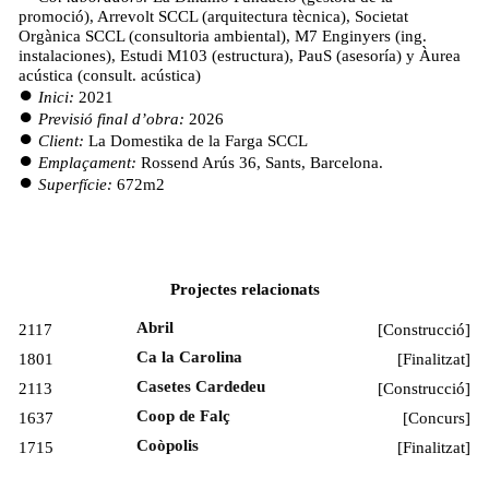
promoció), Arrevolt SCCL (arquitectura tècnica), Societat
Orgànica SCCL (consultoria ambiental), M7 Enginyers (ing.
instalaciones), Estudi M103 (estructura), PauS (asesoría) y Àurea
acústica (consult. acústica)
Inici:
2021
Previsió final d’obra:
2026
Client:
La Domestika de la Farga SCCL
Emplaçament:
Rossend Arús 36, Sants, Barcelona.
Superfície:
672m2
Projectes relacionats
Abril
2117
[
Construcció
]
Ca la Carolina
1801
[
Finalitzat
]
Casetes Cardedeu
2113
[
Construcció
]
Coop de Falç
1637
[
Concurs
]
Coòpolis
1715
[
Finalitzat
]