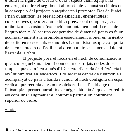
d’obra i la figura de Gestió d’obra. Aquest últim equip s’ha
encarregat de fer el seguiment al procés de la construcció des de
la concepció del projecte a arquitectes i promotor. Des de l’inici
s’han quantificat les prestacions espacials, energètiques i
constructives que oferia un edifici preexistent complex, per a
optimitzar els costos d’execució conjuntament amb la resta de
l’equip tècnic. Al ser una cooperativa de dimensió petita es fa un
acompanyament a la promotora especialment proper en la gestió
dels diferents escenaris econòmics i administratius que comporta
de la construcció de l’edifici, així com un traspàs mensual de tot
l’estat de la obra.
El projecte posa el focus en el nucli de comunicacions
que aconsegueix mantenir i connectar els forjats de les dues
finques que es troben a més d'1,2 metre d’alçada de diferència i
així minimitzar els enderrocs. Col·locat al centre de l’immoble i
acompanyat de patis a banda i banda, el nucli configura un espai
vertical que recorda a les mides dels edificis d’habitatge de
l’eixample i permet introduir estratègies bioclimàtiques per reduir
els consums i augmentar el confort a partir d’un cobriment
superior de vidre.
+ info
Col·laboradors:
La Dinamo Fundació (gestora de la