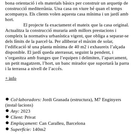
bona orientació i els materials bàsics per construir un arquetip de
construcció mediterrània. Una casa on viure bé quan el temps
acompanya. Els clients volen aquesta casa mínima i un jardí amb
hort.
El projecte fa exactament el mateix que la casa original.
Actualitza la construcció muraria amb millors prestacions i
compleix la normativa urbanística vigent, que obliga a separar-se
dels límits de la parcel·la. Per alliberar el màxim de solar,
l’edificació té una planta mínima de 40 m2 i exhaureix l’alçada
disponible. El jardí queda aterrassat, seguint la pendent, i
s’organitza amb franges que l’equipen i delimiten, l’aparcament,
un petit magatzem, l’hort, un banc mirador que suportarà la parra
i la terrassa a nivell de l’accés.
+ info
Col·laboradors:
Jordi Granada (estructura), M7 Enginyers
(instal·lacions)
Any:
2023
Client:
Privat
Emplaçament:
Can Caralleu, Barcelona
Superfície:
140m2