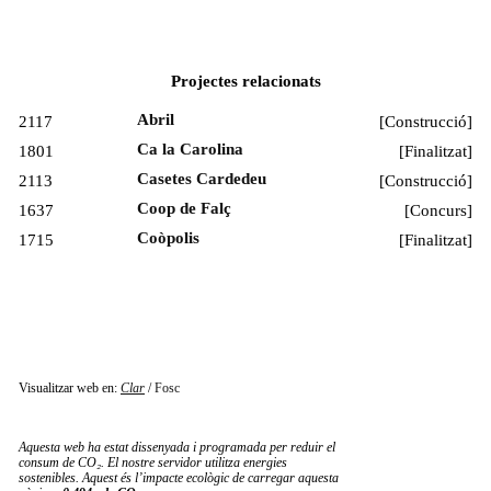
Projectes relacionats
Abril
2117
[
Construcció
]
Ca la Carolina
1801
[
Finalitzat
]
Casetes Cardedeu
2113
[
Construcció
]
Coop de Falç
1637
[
Concurs
]
Coòpolis
1715
[
Finalitzat
]
Visualitzar web en:
Clar
/
Fosc
Aquesta web ha estat dissenyada i programada per reduir el
consum de CO₂. El nostre servidor utilitza energies
sostenibles. Aquest és l’impacte ecològic de carregar aquesta