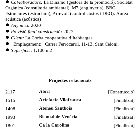
Col·laboradors:
La Dinamo (gestora de la promoció), Societat
Orgànica (consultoria ambiental), M7 (enginyeria), BBG
Estructures (estructura), Arrevolt (control costos i DEO), Àurea
acústica (acústica)
Any inici:
2020
Previsió final construcció:
2027
Client:
La Corba cooperativa d’habitatges
_Emplaçament: _Carrer Ferrocarril, 11-13, Sant Celoni.
Superfície:
1.100 m2
Projectes relacionats
Abril
2117
[
Construcció
]
Artefacte Vilafranca
1515
[
Finalitzat
]
Ateneu Santboià
1408
[
Finalitzat
]
Biennal de Venècia
1993
[
Finalitzat
]
Ca la Carolina
1801
[
Finalitzat
]