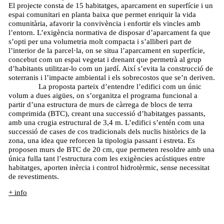
El projecte consta de 15 habitatges, aparcament en superfície i un
espai comunitari en planta baixa que permet enriquir la vida
comunitària, afavorir la convivència i enfortir els vincles amb
l’entorn. L’exigència normativa de disposar d’aparcament fa que
s’opti per una volumetria molt compacta i s’alliberi part de
l’interior de la parcel·la, on se situa l’aparcament en superfície,
concebut com un espai vegetat i drenant que permetrà al grup
d’habitants utilitzar-lo com un jardí. Així s’evita la construcció de
soterranis i l’impacte ambiental i els sobrecostos que se’n deriven.
La proposta parteix d’entendre l’edifici com un únic
volum a dues aigües, on s’organitza el programa funcional a
partir d’una estructura de murs de càrrega de blocs de terra
comprimida (BTC), creant una successió d’habitatges passants,
amb una crugia estructural de 3,4 m. L’edifici s’entén com una
successió de cases de cos tradicionals dels nuclis històrics de la
zona, una idea que reforcen la tipologia passant i estreta. Es
proposen murs de BTC de 20 cm, que permeten resoldre amb una
única fulla tant l’estructura com les exigències acústiques entre
habitatges, aporten inèrcia i control hidrotèrmic, sense necessitat
de revestiments.
+ info