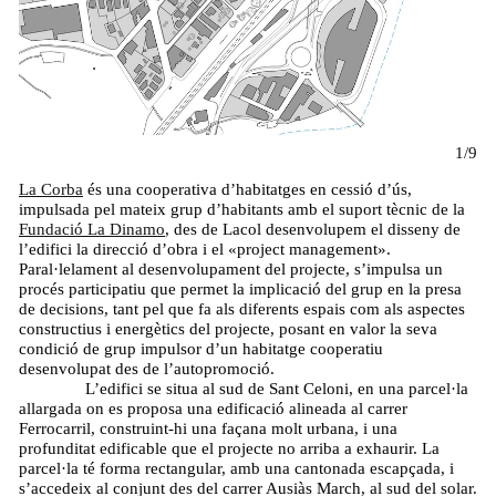
1/9
La Corba
és una cooperativa d’habitatges en cessió d’ús,
impulsada pel mateix grup d’habitants amb el suport tècnic de la
Fundació La Dinamo
, des de Lacol desenvolupem el disseny de
l’edifici la direcció d’obra i el «project management».
Paral·lelament al desenvolupament del projecte, s’impulsa un
procés participatiu que permet la implicació del grup en la presa
de decisions, tant pel que fa als diferents espais com als aspectes
constructius i energètics del projecte, posant en valor la seva
condició de grup impulsor d’un habitatge cooperatiu
desenvolupat des de l’autopromoció.
L’edifici se situa al sud de Sant Celoni, en una parcel·la
allargada on es proposa una edificació alineada al carrer
Ferrocarril, construint-hi una façana molt urbana, i una
profunditat edificable que el projecte no arriba a exhaurir. La
parcel·la té forma rectangular, amb una cantonada escapçada, i
s’accedeix al conjunt des del carrer Ausiàs March, al sud del solar.